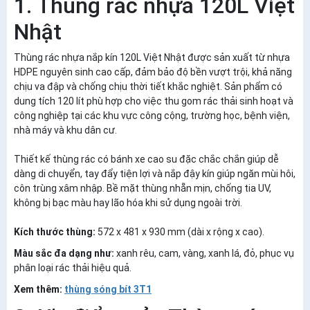
1. Thùng rác nhựa 120L Việt
Nhật
Thùng rác nhựa nắp kín 120L Việt Nhật được sản xuất từ nhựa
HDPE nguyên sinh cao cấp, đảm bảo độ bền vượt trội, khả năng
chịu va đập và chống chịu thời tiết khắc nghiệt. Sản phẩm có
dung tích 120 lít phù hợp cho việc thu gom rác thải sinh hoạt và
công nghiệp tại các khu vực công cộng, trường học, bệnh viện,
nhà máy và khu dân cư.
Thiết kế thùng rác có bánh xe cao su đặc chắc chắn giúp dễ
dàng di chuyển, tay đẩy tiện lợi và nắp đậy kín giúp ngăn mùi hôi,
côn trùng xâm nhập. Bề mặt thùng nhẵn mịn, chống tia UV,
không bị bạc màu hay lão hóa khi sử dụng ngoài trời.
Kích thước thùng:
572 x 481 x 930 mm (dài x rộng x cao).
Màu sắc đa dạng như:
xanh rêu, cam, vàng, xanh lá, đỏ, phục vụ
phân loại rác thải hiệu quả.
Xem thêm:
thùng sóng bít 3T1