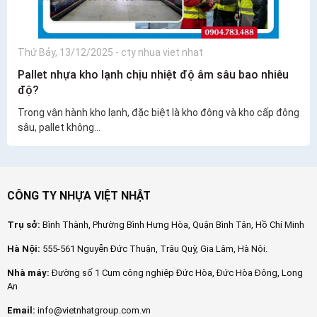
Thứ Bảy, 13/12/2025
-
cty nhua viet nhat
Pallet nhựa kho lạnh chịu nhiệt độ âm sâu bao nhiêu
độ?
Trong vận hành kho lạnh, đặc biệt là kho đông và kho cấp đông
sâu, pallet không...
CÔNG TY NHỰA VIỆT NHẬT
Trụ sở:
Bình Thành, Phường Bình Hưng Hòa, Quận Bình Tân, Hồ Chí Minh
Hà Nội:
555-561 Nguyễn Đức Thuận, Trâu Quỳ, Gia Lâm, Hà Nội.
Nhà máy:
Đường số 1 Cụm công nghiệp Đức Hòa, Đức Hòa Đông, Long
An
Email:
info@vietnhatgroup.com.vn