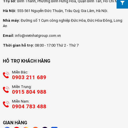
Trụ sở:
Bình Thành, Phường Bình Hưng Hòa, Quận Bình Tân, Hồ Chí Minh
Hà Nội:
555-561 Nguyễn Đức Thuận, Trâu Quỳ, Gia Lâm, Hà Nội.
Nhà máy:
Đường số 1 Cụm công nghiệp Đức Hòa, Đức Hòa Đông, Long
An
Email:
info@vietnhatgroup.com.vn
Thời gian hỗ trợ:
08:00 - 17:00 Thứ 2 - Thứ 7
HỖ TRỢ KHÁCH HÀNG
Miền Bắc:
0903 211 689
Miền Trung:
0915 804 988
Miền Nam:
0904 783 488
GIAN HÀNG