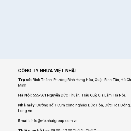
CÔNG TY NHỰA VIỆT NHẬT
Trụ sở:
Bình Thành, Phường Bình Hưng Hòa, Quận Bình Tân, Hồ Ch
Minh
Hà Nội:
555-561 Nguyễn Đức Thuận, Trâu Quỳ, Gia Lâm, Hà Nội.
Nhà máy:
Đường số 1 Cụm công nghiệp Đức Hòa, Đức Hòa Đông,
Long An
Email:
info@vietnhatgroup.com.vn
Thời gian hỗ trợ:
08:00 - 17:00 Thứ 2 - Thứ 7