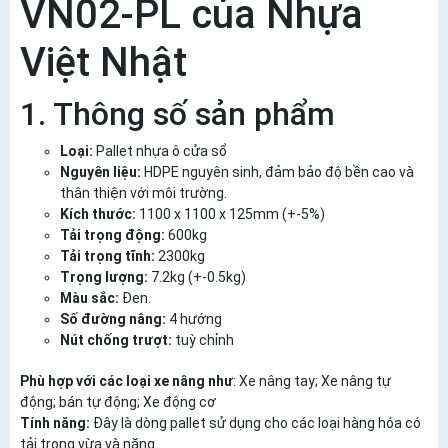
VN02-PL của Nhựa
Việt Nhật
1. Thông số sản phẩm
Loại:
Pallet nhựa ô cửa sổ
Nguyên liệu:
HDPE nguyên sinh, đảm bảo độ bền cao và
thân thiện với môi trường.
Kích thước:
1100 x 1100 x 125mm (+-5%)
Tải trọng động:
600kg
Tải trọng tĩnh:
2300kg
Trọng lượng:
7.2kg (+-0.5kg)
Màu sắc:
Đen.
Số đường nâng:
4 hướng
Nút chống trượt:
tuỳ chỉnh
Phù hợp với các loại xe nâng như
: Xe nâng tay; Xe nâng tự
động; bán tự động; Xe động cơ
Tính năng:
Đây là dòng pallet sử dụng cho các loại hàng hóa có
tải trọng vừa và nặng