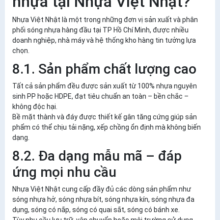
nhựa tại Nhựa Việt Nhật?
Nhựa Việt Nhật là một trong những
đơn vị sản xuất và phân
phối sóng nhựa hàng đầu tại TP Hồ Chí Minh
, được nhiều
doanh nghiệp, nhà máy và hệ thống kho hàng tin tưởng lựa
chọn.
8.1. Sản phẩm chất lượng cao
Tất cả sản phẩm đều được sản xuất từ
100% nhựa nguyên
sinh PP hoặc HDPE
, đạt tiêu chuẩn an toàn – bền chắc –
không độc hại.
Bề mặt thành và đáy được thiết kế gân tăng cứng giúp sản
phẩm có thể
chịu tải nặng, xếp chồng ổn định mà không biến
dạng.
8.2. Đa dạng mẫu mã – đáp
ứng mọi nhu cầu
Nhựa Việt Nhật cung cấp đầy đủ các dòng sản phẩm như
sóng nhựa hở, sóng nhựa bít, sóng nhựa kín, sóng nhựa đa
dụng, sóng có nắp, sóng có quai sắt, sóng có bánh xe.
Tùy nhu cầu lưu trữ, vận chuyển hoặc môi trường sử dụng,