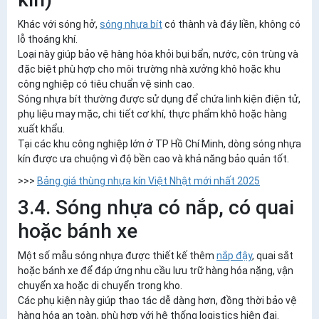
Khác với sóng hở,
sóng nhựa bít
có thành và đáy liền, không có
lỗ thoáng khí.
Loại này giúp bảo vệ hàng hóa khỏi bụi bẩn, nước, côn trùng và
đặc biệt phù hợp cho môi trường nhà xưởng khô hoặc khu
công nghiệp có tiêu chuẩn vệ sinh cao.
Sóng nhựa bít thường được sử dụng để chứa linh kiện điện tử,
phụ liệu may mặc, chi tiết cơ khí, thực phẩm khô hoặc hàng
xuất khẩu.
Tại các khu công nghiệp lớn ở TP Hồ Chí Minh, dòng sóng nhựa
kín được ưa chuộng vì độ bền cao và khả năng bảo quản tốt.
>>>
Bảng giá thùng nhựa kín Việt Nhật mới nhất 2025
3.4. Sóng nhựa có nắp, có quai
hoặc bánh xe
Một số mẫu sóng nhựa được thiết kế thêm
nắp đậy
, quai sắt
hoặc bánh xe để đáp ứng nhu cầu lưu trữ hàng hóa nặng, vận
chuyển xa hoặc di chuyển trong kho.
Các phụ kiện này giúp thao tác dễ dàng hơn, đồng thời bảo vệ
hàng hóa an toàn, phù hợp với hệ thống logistics hiện đại.