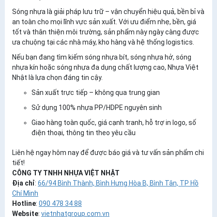
Sóng nhựa là giải pháp lưu trữ – vận chuyển hiệu quả, bền bỉ và
an toàn cho mọi lĩnh vực sản xuất. Với ưu điểm nhẹ, bền, giá
tốt và thân thiện môi trường, sản phẩm này ngày càng được
ưa chuộng tại các nhà máy, kho hàng và hệ thống logistics.
Nếu bạn đang tìm kiếm
sóng nhựa bít, sóng nhựa hở, sóng
nhựa kín hoặc sóng nhựa đa dụng
chất lượng cao,
Nhựa Việt
Nhật
là lựa chọn đáng tin cậy.
Sản xuất trực tiếp – không qua trung gian
Sử dụng 100% nhựa PP/HDPE nguyên sinh
Giao hàng toàn quốc, giá cạnh tranh, hỗ trợ in logo, số
điện thoại, thông tin theo yêu cầu
Liên hệ ngay hôm nay để được báo giá và tư vấn sản phẩm chi
tiết!
CÔNG TY TNHH NHỰA VIỆT NHẬT
Địa chỉ
:
66/94 Bình Thành, Bình Hưng Hòa B, Bình Tân, TP Hồ
Chí Minh
Hotline
:
090 478 34 88
Website
:
vietnhatgroup.com.vn