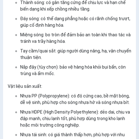
Thành sóng:
có gân tăng cứng để chịu lực và hạn chế
biến dạng khi xếp chồng nhiều tầng.
Đáy sóng:
có thể dạng phẳng hoặc có rãnh chống trượt,
giúp cố định hàng hóa.
Miệng sóng:
bo tròn để đảm bảo an toàn khi thao tác và
tránh va trầy hàng hóa.
Tay cầm/quai sắt:
giúp người dùng nâng, hạ, vận chuyển
thuận tiện.
Nắp đậy (tùy chọn):
bảo vệ hàng hóa khỏi bụi bẩn, côn
trùng và ẩm mốc.
Vật liệu sản xuất:
Nhựa PP (Polypropylene):
có độ cứng cao, bề mặt bóng,
dễ vệ sinh, phù hợp cho sóng nhựa hở và sóng nhựa bít.
Nhựa HDPE (High Density Polyethylene):
dẻo dai, chịu va
đập mạnh, chịu lạnh tốt, phù hợp dùng trong kho lạnh
hoặc môi trường công nghiệp.
Nhựa tái sinh:
có giá thành thấp hơn, phù hợp với nhu