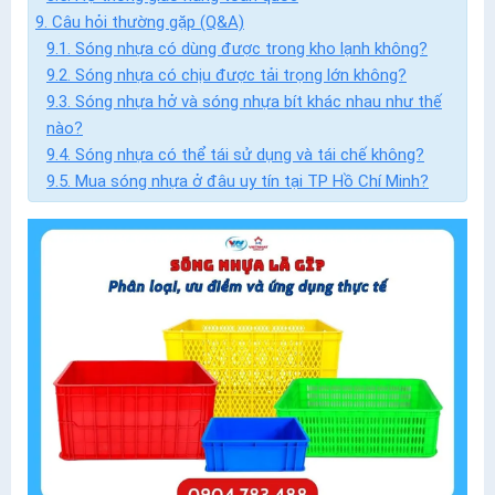
9. Câu hỏi thường gặp (Q&A)
9.1. Sóng nhựa có dùng được trong kho lạnh không?
9.2. Sóng nhựa có chịu được tải trọng lớn không?
9.3. Sóng nhựa hở và sóng nhựa bít khác nhau như thế
nào?
9.4. Sóng nhựa có thể tái sử dụng và tái chế không?
9.5. Mua sóng nhựa ở đâu uy tín tại TP Hồ Chí Minh?