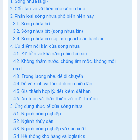
1. Sóng nhựa là gì?
2. Cấu tạo và vật liệu của sóng nhựa
3. Phân loại sóng nhựa phổ biến hiện nay
3.1. Sóng nhựa hở
3.2. Sóng nhựa bít (sóng nhựa kín)
3.4. Sóng nhựa có nắp, có quai hoặc bánh xe
4. Ưu điểm nổi bật của sóng nhựa
4.1. Độ bền và khả năng chịu tải cao
4.2. Không thấm nước, chống ẩm mốc, không mối
mọt
4.3. Trọng lượng nhẹ, dễ di chuyển
4.4. Dễ vệ sinh và tái sử dụng nhiều lần
4.5. Giá thành hợp lý, tiết kiệm dài hạn
4.6. An toàn và thân thiện với môi trường
5. Ứng dụng thực tế của sóng nhựa
5.1. Ngành nông nghiệp
5.2. Ngành thủy sản
5.3. Ngành công nghiệp và sản xuất
5.4. Hệ thống kho hàng và logistics