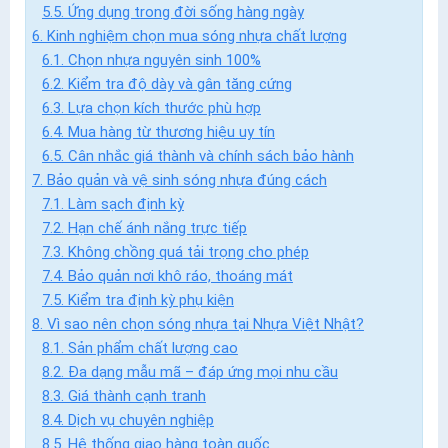
5.5. Ứng dụng trong đời sống hàng ngày
6. Kinh nghiệm chọn mua sóng nhựa chất lượng
6.1. Chọn nhựa nguyên sinh 100%
6.2. Kiểm tra độ dày và gân tăng cứng
6.3. Lựa chọn kích thước phù hợp
6.4. Mua hàng từ thương hiệu uy tín
6.5. Cân nhắc giá thành và chính sách bảo hành
7. Bảo quản và vệ sinh sóng nhựa đúng cách
7.1. Làm sạch định kỳ
7.2. Hạn chế ánh nắng trực tiếp
7.3. Không chồng quá tải trọng cho phép
7.4. Bảo quản nơi khô ráo, thoáng mát
7.5. Kiểm tra định kỳ phụ kiện
8. Vì sao nên chọn sóng nhựa tại Nhựa Việt Nhật?
8.1. Sản phẩm chất lượng cao
8.2. Đa dạng mẫu mã – đáp ứng mọi nhu cầu
8.3. Giá thành cạnh tranh
8.4. Dịch vụ chuyên nghiệp
8.5. Hệ thống giao hàng toàn quốc