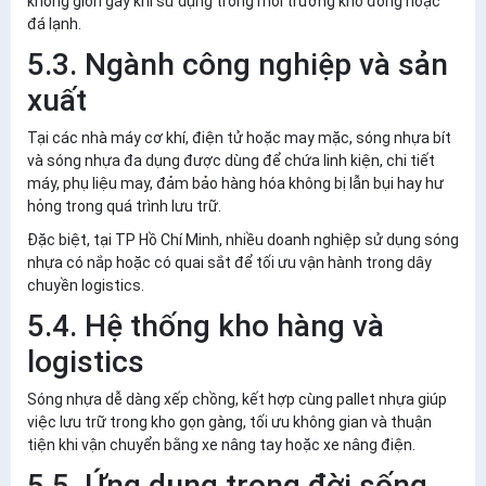
không giòn gãy khi sử dụng trong môi trường kho đông hoặc
đá lạnh.
5.3. Ngành công nghiệp và sản
xuất
Tại các nhà máy cơ khí, điện tử hoặc may mặc,
sóng nhựa bít
và
sóng nhựa đa dụng
được dùng để chứa linh kiện, chi tiết
máy, phụ liệu may, đảm bảo hàng hóa không bị lẫn bụi hay hư
hỏng trong quá trình lưu trữ.
Đặc biệt, tại
TP Hồ Chí Minh
, nhiều doanh nghiệp sử dụng sóng
nhựa có nắp hoặc có quai sắt để tối ưu vận hành trong dây
chuyền logistics.
5.4. Hệ thống kho hàng và
logistics
Sóng nhựa dễ dàng xếp chồng, kết hợp cùng pallet nhựa giúp
việc lưu trữ trong kho gọn gàng, tối ưu không gian và thuận
tiện khi vận chuyển bằng xe nâng tay hoặc xe nâng điện.
5.5. Ứng dụng trong đời sống